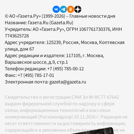
© АО «Газета.Ру» (1999-2026) – Главные новости дня
Название:
Газета.Ru
(Gazeta.Ru)
Учредитель:
АО «Газета.Ру»
, ОГРН 1067761730376, ИНН
7743625728
Адрес учредителя: 125239, Россия, Москва, Коптевская
улица, дом 67
Адрес редакции и издателя:
117105
, г.
Москва
,
Варшавское шоссе, д.9, стр.1
Телефон редакции:
+7 (495) 785-00-12
Факс:
+7 (495) 785-17-01
Электронная почта:
gazeta@gazeta.ru
Свидетельство о регистрации СМИ Эл № ФС77-67642
выдано федеральной службой по надзору в сфере
связи, информационных технологий и массовых
коммуникаций (Роскомнадзор) 10.11.2016 г. Редакция не
несет ответственности за достоверность информации,
содержащейся в рекламных объявлениях. Редакция не