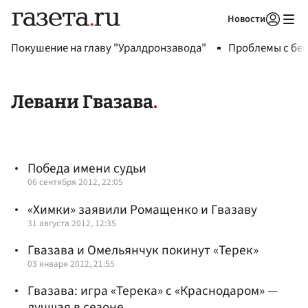
Новости
Авторизоваться
Покушение на главу "Уралдронзавода"
Проблемы с бен
Левани Гвазава
Победа имени судьи
06 сентября 2012, 22:05
«Химки» заявили Ромащенко и Гвазаву
31 августа 2012, 12:35
Гвазава и Омельянчук покинут «Терек»
03 января 2012, 21:55
Гвазава: игра «Терека» с «Краснодаром» —
лучшая в сезоне