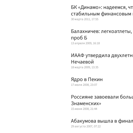
БК «Динамо»: надеемся, ч
стабильным финансовым
30 марта 2011, 17:55
Балахничев: легкоатлеты,
проб Б
13 апреля 2009, 16:18
ИААФ утвердила двухлет
Нечаевой
18 марта 2009, 13:35
Ядро в Пекин
17 июля 2008, 23:07
Россияне завоевали боль
Знаменских»
15 июня 2008, 21:44
Абакумова вышла в финал
29 августа 2007, 07:22