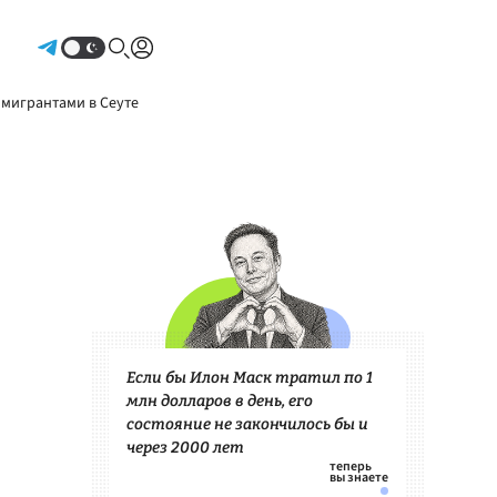
Авторизоваться
 мигрантами в Сеуте
Если бы Илон Маск тратил по 1
млн долларов в день, его
состояние не закончилось бы и
через 2000 лет