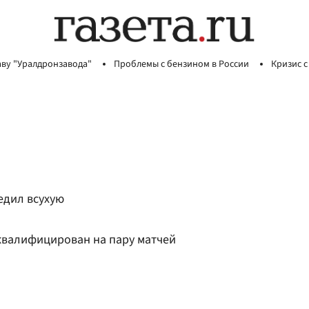
аву "Уралдронзавода"
Проблемы с бензином в России
Кризис с
едил всухую
квалифицирован на пару матчей