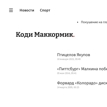
Новости
Спорт
Покушение на гл
Коди Маккормик
Птицелов Якупов
10 января 2015, 09:49
«Питтсбург» Малкина поб
05 мая 2014, 09:41
Форвард «Колорадо» дис
14 марта 2009, 00:25