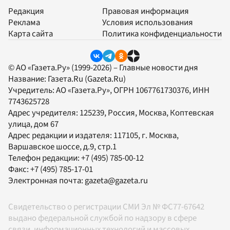
Редакция
Правовая информация
Реклама
Условия использования
Карта сайта
Политика конфиденциальности
© АО «Газета.Ру» (1999-2026) – Главные новости дня
Название:
Газета.Ru
(Gazeta.Ru)
Учредитель:
АО «Газета.Ру»
, ОГРН 1067761730376, ИНН
7743625728
Адрес учредителя: 125239, Россия, Москва, Коптевская
улица, дом 67
Адрес редакции и издателя:
117105
, г.
Москва
,
Варшавское шоссе, д.9, стр.1
Телефон редакции:
+7 (495) 785-00-12
Факс:
+7 (495) 785-17-01
Электронная почта:
gazeta@gazeta.ru
Свидетельство о регистрации СМИ Эл № ФС77-67642
выдано федеральной службой по надзору в сфере
связи, информационных технологий и массовых