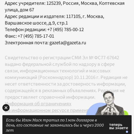
Адрес учредителя: 125239, Россия, Москва, Коптевская
улица, дом 67
Адрес редакции и издателя:
117105
, г.
Москва
,
Варшавское шоссе, д.9, стр.1
Телефон редакции:
+7 (495) 785-00-12
Факс:
+7 (495) 785-17-01
Электронная почта:
gazeta@gazeta.ru
Свидетельство о регистрации СМИ Эл № ФС77-67642
выдано федеральной службой по надзору в сфере
связи, информационных технологий и массовых
коммуникаций (Роскомнадзор) 10.11.2016 г. Редакция не
несет ответственности за достоверность информации,
содержащейся в рекламных объявлениях. Редакция не
предоставляет справочной информации.
Информация об ограничениях
На информационном ресурсе применяются
рекомендательные технологии в соответствии с
Если бы Илон Маск тратил по 1 млн долларов в
Правилами
день, его состояние не закончилось бы и через 2000
18+
лет