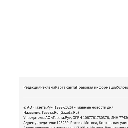
Редакция
Реклама
Карта сайта
Правовая информация
Услов
© АО «Газета.Ру» (1999-2026) – Главные новости дня
Название:
Газета.Ru
(Gazeta.Ru)
Учредитель:
АО «Газета.Ру»
, ОГРН 1067761730376, ИНН 7743
Адрес учредителя: 125239, Россия, Москва, Коптевская улиц
Адрес редакции и издателя:
117105
, г.
Москва
,
Варшавское шо