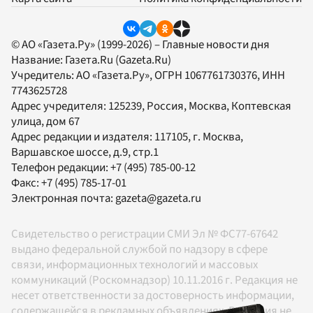
© АО «Газета.Ру» (1999-2026) – Главные новости дня
Название:
Газета.Ru
(Gazeta.Ru)
Учредитель:
АО «Газета.Ру»
, ОГРН 1067761730376, ИНН
7743625728
Адрес учредителя: 125239, Россия, Москва, Коптевская
улица, дом 67
Адрес редакции и издателя:
117105
, г.
Москва
,
Варшавское шоссе, д.9, стр.1
Телефон редакции:
+7 (495) 785-00-12
Факс:
+7 (495) 785-17-01
Электронная почта:
gazeta@gazeta.ru
Свидетельство о регистрации СМИ Эл № ФС77-67642
выдано федеральной службой по надзору в сфере
связи, информационных технологий и массовых
коммуникаций (Роскомнадзор) 10.11.2016 г. Редакция не
несет ответственности за достоверность информации,
содержащейся в рекламных объявлениях. Редакция не