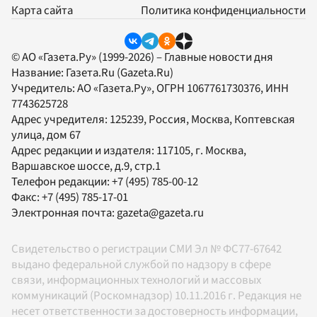
Карта сайта
Политика конфиденциальности
© АО «Газета.Ру» (1999-2026) – Главные новости дня
Название:
Газета.Ru
(Gazeta.Ru)
Учредитель:
АО «Газета.Ру»
, ОГРН 1067761730376, ИНН
7743625728
Адрес учредителя: 125239, Россия, Москва, Коптевская
улица, дом 67
Адрес редакции и издателя:
117105
, г.
Москва
,
Варшавское шоссе, д.9, стр.1
Телефон редакции:
+7 (495) 785-00-12
Факс:
+7 (495) 785-17-01
Электронная почта:
gazeta@gazeta.ru
Свидетельство о регистрации СМИ Эл № ФС77-67642
выдано федеральной службой по надзору в сфере
связи, информационных технологий и массовых
коммуникаций (Роскомнадзор) 10.11.2016 г. Редакция не
несет ответственности за достоверность информации,