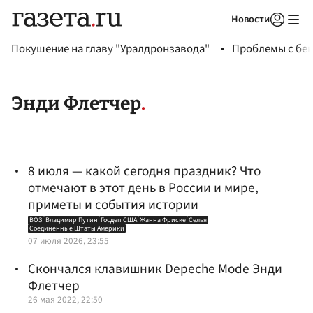
Новости
Авторизоваться
Покушение на главу "Уралдронзавода"
Проблемы с бен
Энди Флетчер
8 июля — какой сегодня праздник? Что
отмечают в этот день в России и мире,
приметы и события истории
ВОЗ
Владимир Путин
Госдеп США
Жанна Фриске
Селья
Соединенные Штаты Америки
07 июля 2026, 23:55
Скончался клавишник Depeche Mode Энди
Флетчер
26 мая 2022, 22:50