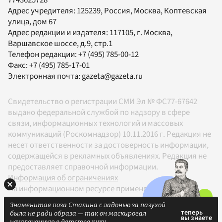
Адрес учредителя: 125239, Россия, Москва, Коптевская
улица, дом 67
Адрес редакции и издателя:
117105
, г.
Москва
,
Варшавское шоссе, д.9, стр.1
Телефон редакции:
+7 (495) 785-00-12
Факс:
+7 (495) 785-17-01
Электронная почта:
gazeta@gazeta.ru
Свидетельство о регистрации СМИ Эл № ФС77-67642
выдано федеральной службой по надзору в сфере
связи, информационных технологий и массовых
коммуникаций (Роскомнадзор) 10.11.2016 г. Редакция не
несет ответственности за достоверность информации,
содержащейся в рекламных объявлениях. Редакция не
предоставляет справочной информации.
Информация об ограничениях
На информационном ресурсе применяются
рекомендательные технологии в соответствии с
Знаменитая поза Сталина с ладонью за пазухой
Правилами
была не ради образа — так он маскировал
18+
искалеченную в детстве руку