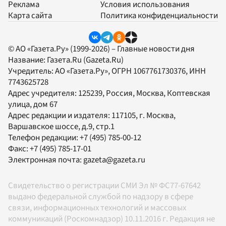
Реклама
Условия использования
Карта сайта
Политика конфиденциальности
© АО «Газета.Ру» (1999-2026) – Главные новости дня
Название:
Газета.Ru
(Gazeta.Ru)
Учредитель:
АО «Газета.Ру»
, ОГРН 1067761730376, ИНН
7743625728
Адрес учредителя: 125239, Россия, Москва, Коптевская
улица, дом 67
Адрес редакции и издателя:
117105
, г.
Москва
,
Варшавское шоссе, д.9, стр.1
Телефон редакции:
+7 (495) 785-00-12
Факс:
+7 (495) 785-17-01
Электронная почта:
gazeta@gazeta.ru
Свидетельство о регистрации СМИ Эл № ФС77-67642
выдано федеральной службой по надзору в сфере
связи, информационных технологий и массовых
коммуникаций (Роскомнадзор) 10.11.2016 г. Редакция не