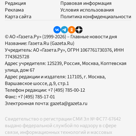
Редакция
Правовая информация
Реклама
Условия использования
Карта сайта
Политика конфиденциальности
© АО «Газета.Ру» (1999-2026) – Главные новости дня
Название:
Газета.Ru
(Gazeta.Ru)
Учредитель:
АО «Газета.Ру»
, ОГРН 1067761730376, ИНН
7743625728
Адрес учредителя: 125239, Россия, Москва, Коптевская
улица, дом 67
Адрес редакции и издателя:
117105
, г.
Москва
,
Варшавское шоссе, д.9, стр.1
Телефон редакции:
+7 (495) 785-00-12
Факс:
+7 (495) 785-17-01
Электронная почта:
gazeta@gazeta.ru
Свидетельство о регистрации СМИ Эл № ФС77-67642
выдано федеральной службой по надзору в сфере
связи, информационных технологий и массовых