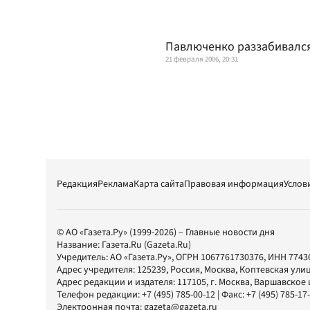
Павлюченко раззабивался
21 февраля 2006, 20:31
Редакция
Реклама
Карта сайта
Правовая информация
Услов
© АО «Газета.Ру» (1999-2026) – Главные новости дня
Название:
Газета.Ru
(Gazeta.Ru)
Учредитель:
АО «Газета.Ру»
, ОГРН 1067761730376, ИНН 7743
Адрес учредителя: 125239, Россия, Москва, Коптевская улиц
Адрес редакции и издателя:
117105
, г.
Москва
,
Варшавское шо
Телефон редакции:
+7 (495) 785-00-12
| Факс:
+7 (495) 785-17
Электронная почта:
gazeta@gazeta.ru