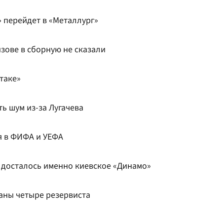
 перейдет в «Металлург»
ызове в сборную не сказали
ртаке»
ть шум из-за Лугачева
я в ФИФА и УЕФА
о досталось именно киевское «Динамо»
ваны четыре резервиста