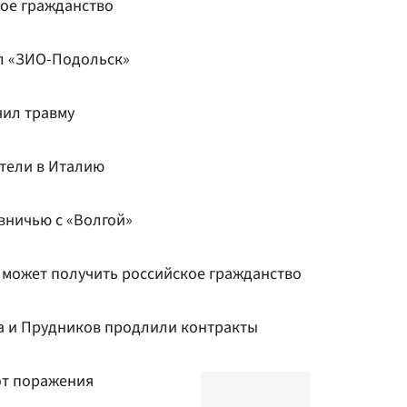
кое гражданство
л «ЗИО-Подольск»
чил травму
тели в Италию
вничью с «Волгой»
в может получить российское гражданство
а и Прудников продлили контракты
от поражения