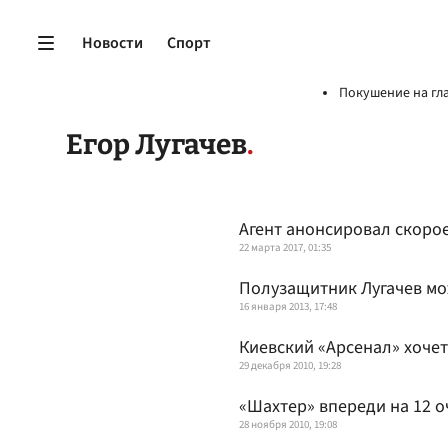
Новости
Спорт
Покушение на гл
Егор Лугачев
Агент анонсировал скоро
22 марта 2017, 01:35
Полузащитник Лугачев мо
16 января 2013, 17:48
Киевский «Арсенал» хочет
29 декабря 2010, 19:28
«Шахтер» впереди на 12 о
28 ноября 2010, 19:08