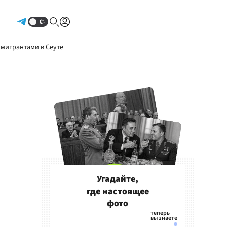
Авторизоваться
 мигрантами в Сеуте
Угадайте,
где настоящее
фото