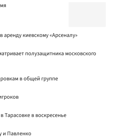
емя
 в аренду киевскому «Арсеналу»
матривает полузащитника московского
ировкам в общей группе
игроков
 в Тарасовке в воскресенье
у и Павленко