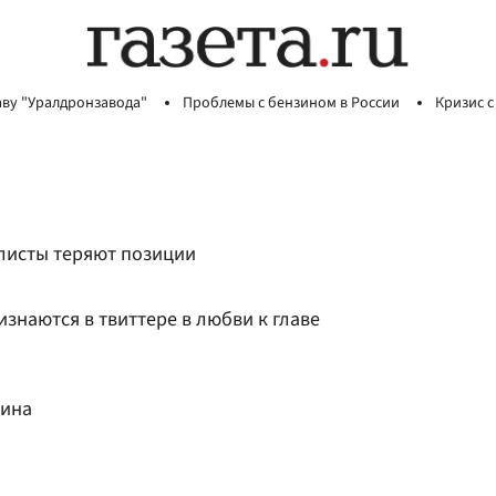
аву "Уралдронзавода"
Проблемы с бензином в России
Кризис с
алисты теряют позиции
знаются в твиттере в любви к главе
тина