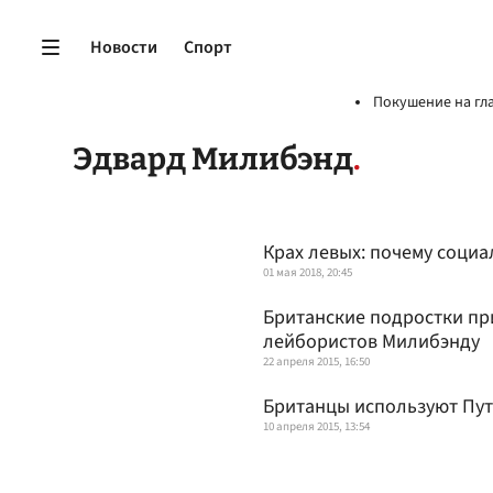
Новости
Спорт
Покушение на гл
Эдвард Милибэнд
Крах левых: почему соци
01 мая 2018, 20:45
Британские подростки при
лейбористов Милибэнду
22 апреля 2015, 16:50
Британцы используют Пу
10 апреля 2015, 13:54