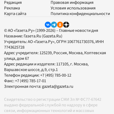
Редакция
Правовая информация
Реклама
Условия использования
Карта сайта
Политика конфиденциальности
© АО «Газета.Ру» (1999-2026) – Главные новости дня
Название:
Газета.Ru
(Gazeta.Ru)
Учредитель:
АО «Газета.Ру»
, ОГРН 1067761730376, ИНН
7743625728
Адрес учредителя: 125239, Россия, Москва, Коптевская
улица, дом 67
Адрес редакции и издателя:
117105
, г.
Москва
,
Варшавское шоссе, д.9, стр.1
Телефон редакции:
+7 (495) 785-00-12
Факс:
+7 (495) 785-17-01
Электронная почта:
gazeta@gazeta.ru
Свидетельство о регистрации СМИ Эл № ФС77-67642
выдано федеральной службой по надзору в сфере
связи, информационных технологий и массовых