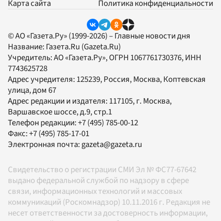
Карта сайта
Политика конфиденциальности
© АО «Газета.Ру» (1999-2026) – Главные новости дня
Название:
Газета.Ru
(Gazeta.Ru)
Учредитель:
АО «Газета.Ру»
, ОГРН 1067761730376, ИНН
7743625728
Адрес учредителя: 125239, Россия, Москва, Коптевская
улица, дом 67
Адрес редакции и издателя:
117105
, г.
Москва
,
Варшавское шоссе, д.9, стр.1
Телефон редакции:
+7 (495) 785-00-12
Факс:
+7 (495) 785-17-01
Электронная почта:
gazeta@gazeta.ru
Свидетельство о регистрации СМИ Эл № ФС77-67642
выдано федеральной службой по надзору в сфере
связи, информационных технологий и массовых
коммуникаций (Роскомнадзор) 10.11.2016 г. Редакция не
несет ответственности за достоверность информации,