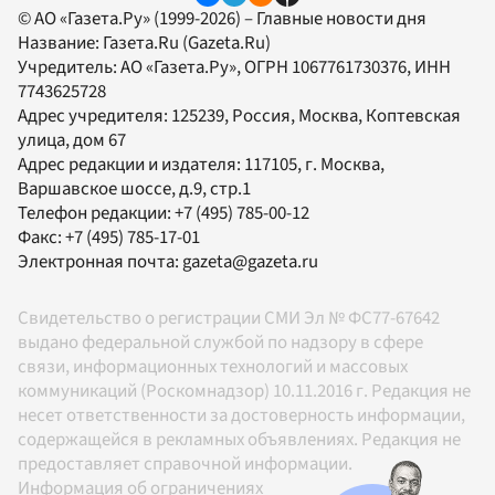
© АО «Газета.Ру» (1999-2026) – Главные новости дня
Название:
Газета.Ru
(Gazeta.Ru)
Учредитель:
АО «Газета.Ру»
, ОГРН 1067761730376, ИНН
7743625728
Адрес учредителя: 125239, Россия, Москва, Коптевская
улица, дом 67
Адрес редакции и издателя:
117105
, г.
Москва
,
Варшавское шоссе, д.9, стр.1
Телефон редакции:
+7 (495) 785-00-12
Факс:
+7 (495) 785-17-01
Электронная почта:
gazeta@gazeta.ru
Свидетельство о регистрации СМИ Эл № ФС77-67642
выдано федеральной службой по надзору в сфере
связи, информационных технологий и массовых
коммуникаций (Роскомнадзор) 10.11.2016 г. Редакция не
несет ответственности за достоверность информации,
содержащейся в рекламных объявлениях. Редакция не
предоставляет справочной информации.
Информация об ограничениях