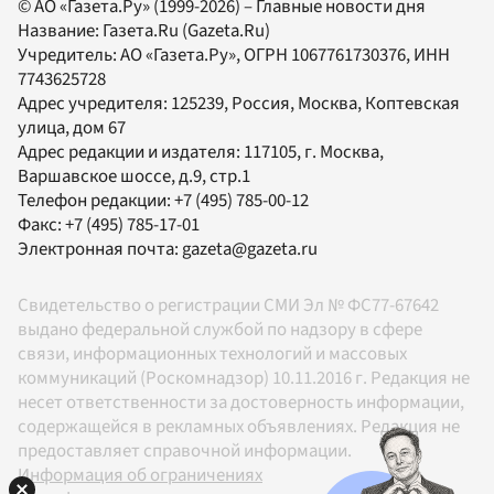
© АО «Газета.Ру» (1999-2026) – Главные новости дня
Название:
Газета.Ru
(Gazeta.Ru)
Учредитель:
АО «Газета.Ру»
, ОГРН 1067761730376, ИНН
7743625728
Адрес учредителя: 125239, Россия, Москва, Коптевская
улица, дом 67
Адрес редакции и издателя:
117105
, г.
Москва
,
Варшавское шоссе, д.9, стр.1
Телефон редакции:
+7 (495) 785-00-12
Факс:
+7 (495) 785-17-01
Электронная почта:
gazeta@gazeta.ru
Свидетельство о регистрации СМИ Эл № ФС77-67642
выдано федеральной службой по надзору в сфере
связи, информационных технологий и массовых
коммуникаций (Роскомнадзор) 10.11.2016 г. Редакция не
несет ответственности за достоверность информации,
содержащейся в рекламных объявлениях. Редакция не
предоставляет справочной информации.
Информация об ограничениях