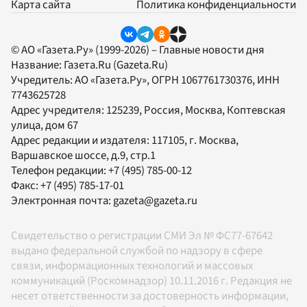
Карта сайта
Политика конфиденциальности
© АО «Газета.Ру» (1999-2026) – Главные новости дня
Название:
Газета.Ru
(Gazeta.Ru)
Учредитель:
АО «Газета.Ру»
, ОГРН 1067761730376, ИНН
7743625728
Адрес учредителя: 125239, Россия, Москва, Коптевская
улица, дом 67
Адрес редакции и издателя:
117105
, г.
Москва
,
Варшавское шоссе, д.9, стр.1
Телефон редакции:
+7 (495) 785-00-12
Факс:
+7 (495) 785-17-01
Электронная почта:
gazeta@gazeta.ru
Свидетельство о регистрации СМИ Эл № ФС77-67642
выдано федеральной службой по надзору в сфере
связи, информационных технологий и массовых
коммуникаций (Роскомнадзор) 10.11.2016 г. Редакция не
несет ответственности за достоверность информации,