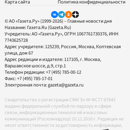
Карта сайта
Политика конфиденциальности
© АО «Газета.Ру» (1999-2026) – Главные новости дня
Название:
Газета.Ru
(Gazeta.Ru)
Учредитель:
АО «Газета.Ру»
, ОГРН 1067761730376, ИНН
7743625728
Адрес учредителя: 125239, Россия, Москва, Коптевская
улица, дом 67
Адрес редакции и издателя:
117105
, г.
Москва
,
Варшавское шоссе, д.9, стр.1
Телефон редакции:
+7 (495) 785-00-12
Факс:
+7 (495) 785-17-01
Электронная почта:
gazeta@gazeta.ru
Свидетельство о регистрации СМИ Эл № ФС77-67642
выдано федеральной службой по надзору в сфере
связи, информационных технологий и массовых
коммуникаций (Роскомнадзор) 10.11.2016 г. Редакция не
несет ответственности за достоверность информации,