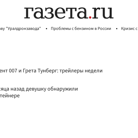
аву "Уралдронзавода"
Проблемы с бензином в России
Кризис с
ент 007 и Грета Тунберг: трейлеры недели
яца назад девушку обнаружили
нтейнере