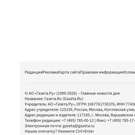
Редакция
Реклама
Карта сайта
Правовая информация
Услов
© АО «Газета.Ру» (1999-2026) – Главные новости дня
Название:
Газета.Ru
(Gazeta.Ru)
Учредитель:
АО «Газета.Ру»
, ОГРН 1067761730376, ИНН 7743
Адрес учредителя: 125239, Россия, Москва, Коптевская улиц
Адрес редакции и издателя:
117105
, г.
Москва
,
Варшавское шо
Телефон редакции:
+7 (495) 785-00-12
| Факс:
+7 (495) 785-17
Электронная почта:
gazeta@gazeta.ru
Нашли опечатку? Нажмите Ctrl+Enter