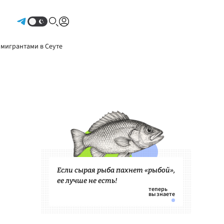
Авторизоваться
 мигрантами в Сеуте
Если сырая рыба пахнет «рыбой»,
ее лучше не есть!