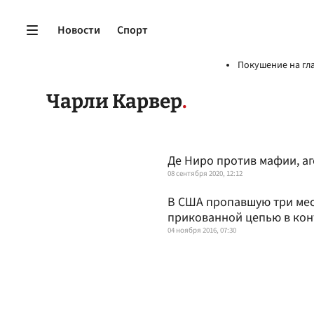
Новости
Спорт
Покушение на гл
Чарли Карвер
Де Ниро против мафии, аг
08 сентября 2020, 12:12
В США пропавшую три мес
прикованной цепью в ко
04 ноября 2016, 07:30