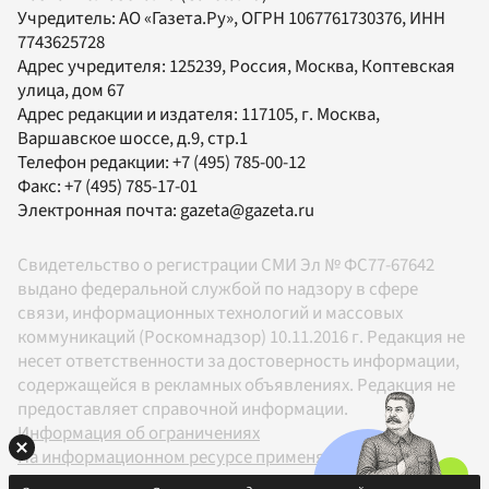
Учредитель:
АО «Газета.Ру»
, ОГРН 1067761730376, ИНН
7743625728
Адрес учредителя: 125239, Россия, Москва, Коптевская
улица, дом 67
Адрес редакции и издателя:
117105
, г.
Москва
,
Варшавское шоссе, д.9, стр.1
Телефон редакции:
+7 (495) 785-00-12
Факс:
+7 (495) 785-17-01
Электронная почта:
gazeta@gazeta.ru
Свидетельство о регистрации СМИ Эл № ФС77-67642
выдано федеральной службой по надзору в сфере
связи, информационных технологий и массовых
коммуникаций (Роскомнадзор) 10.11.2016 г. Редакция не
несет ответственности за достоверность информации,
содержащейся в рекламных объявлениях. Редакция не
предоставляет справочной информации.
Информация об ограничениях
На информационном ресурсе применяются
рекомендательные технологии в соответствии с