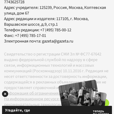
7743625728
Адрес учредителя: 125239, Россия, Москва, Коптевская
улица, дом 67
Адрес редакции и издателя:
117105
, г.
Москва
,
Варшавское шоссе, д.9, стр.1
Телефон редакции:
+7 (495) 785-00-12
Факс:
+7 (495) 785-17-01
Электронная почта:
gazeta@gazeta.ru
Свидетельство о регистрации СМИ Эл № ФС77-67642
выдано федеральной службой по надзору в сфере
связи, информационных технологий и массовых
коммуникаций (Роскомнадзор) 10.11.2016 г. Редакция не
несет ответственности за достоверность информации,
содержащейся в рекламных объявлениях. Редакция не
предоставляет справочной информации.
Информация об ограничениях
На информационном ресурсе применяются
рекомендательные технологии в соответствии с
Правилами
Угадайте, где