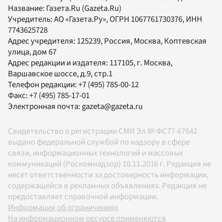
Название:
Газета.Ru
(Gazeta.Ru)
Учредитель:
АО «Газета.Ру»
, ОГРН 1067761730376, ИНН
7743625728
Адрес учредителя: 125239, Россия, Москва, Коптевская
улица, дом 67
Адрес редакции и издателя:
117105
, г.
Москва
,
Варшавское шоссе, д.9, стр.1
Телефон редакции:
+7 (495) 785-00-12
Факс:
+7 (495) 785-17-01
Электронная почта:
gazeta@gazeta.ru
Свидетельство о регистрации СМИ Эл № ФС77-67642
выдано федеральной службой по надзору в сфере
связи, информационных технологий и массовых
коммуникаций (Роскомнадзор) 10.11.2016 г. Редакция не
несет ответственности за достоверность информации,
содержащейся в рекламных объявлениях. Редакция не
предоставляет справочной информации.
Информация об ограничениях
На информационном ресурсе применяются