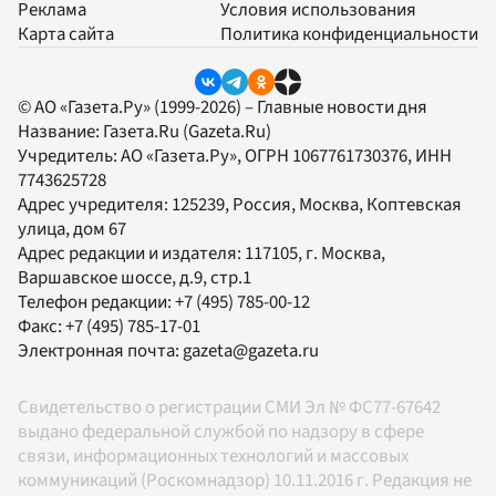
Реклама
Условия использования
Карта сайта
Политика конфиденциальности
© АО «Газета.Ру» (1999-2026) – Главные новости дня
Название:
Газета.Ru
(Gazeta.Ru)
Учредитель:
АО «Газета.Ру»
, ОГРН 1067761730376, ИНН
7743625728
Адрес учредителя: 125239, Россия, Москва, Коптевская
улица, дом 67
Адрес редакции и издателя:
117105
, г.
Москва
,
Варшавское шоссе, д.9, стр.1
Телефон редакции:
+7 (495) 785-00-12
Факс:
+7 (495) 785-17-01
Электронная почта:
gazeta@gazeta.ru
Свидетельство о регистрации СМИ Эл № ФС77-67642
выдано федеральной службой по надзору в сфере
связи, информационных технологий и массовых
коммуникаций (Роскомнадзор) 10.11.2016 г. Редакция не