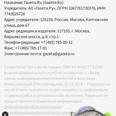
Название:
Газета.Ru
(Gazeta.Ru)
Учредитель:
АО «Газета.Ру»
, ОГРН 1067761730376, ИНН
7743625728
Адрес учредителя: 125239, Россия, Москва, Коптевская
улица, дом 67
Адрес редакции и издателя:
117105
, г.
Москва
,
Варшавское шоссе, д.9, стр.1
Телефон редакции:
+7 (495) 785-00-12
Факс:
+7 (495) 785-17-01
Электронная почта:
gazeta@gazeta.ru
Свидетельство о регистрации СМИ Эл № ФС77-67642
выдано федеральной службой по надзору в сфере
связи, информационных технологий и массовых
коммуникаций (Роскомнадзор) 10.11.2016 г. Редакция не
несет ответственности за достоверность информации,
содержащейся в рекламных объявлениях. Редакция не
предоставляет справочной информации.
Информация об ограничениях
На информационном ресурсе применяются