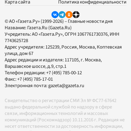
Карта сайта
Политика конфиденциальности
© АО «Газета.Ру» (1999-2026) – Главные новости дня
Название:
Газета.Ru
(Gazeta.Ru)
Учредитель:
АО «Газета.Ру»
, ОГРН 1067761730376, ИНН
7743625728
Адрес учредителя: 125239, Россия, Москва, Коптевская
улица, дом 67
Адрес редакции и издателя:
117105
, г.
Москва
,
Варшавское шоссе, д.9, стр.1
Телефон редакции:
+7 (495) 785-00-12
Факс:
+7 (495) 785-17-01
Электронная почта:
gazeta@gazeta.ru
Свидетельство о регистрации СМИ Эл № ФС77-67642
выдано федеральной службой по надзору в сфере
связи, информационных технологий и массовых
коммуникаций (Роскомнадзор) 10.11.2016 г. Редакция не
несет ответственности за достоверность информации,