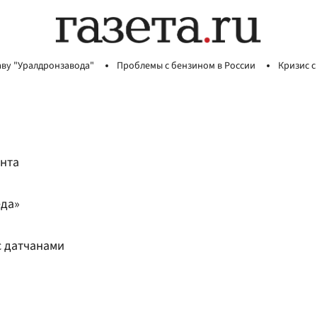
аву "Уралдронзавода"
Проблемы с бензином в России
Кризис с
нта
еда»
с датчанами