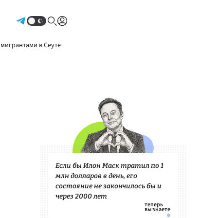
Авторизоваться
 мигрантами в Сеуте
Если бы Илон Маск тратил по 1
млн долларов в день, его
состояние не закончилось бы и
через 2000 лет