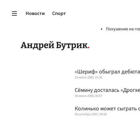
Новости
Спорт
Покушение на гл
Андрей Бутрик
«Шериф» обыграл дебюта
16 июля 2009, 01:16
Сёмину досталась «Дрогх
24 июля 2008, 00:07
Колинько может сыграть 
06 октября 2007, 09:04