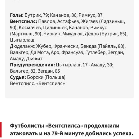
Голы:
Бутрик, 79; Качанов, 86; Римкус, 87
Вентспилс:
Павлов, Астафьев, Жигаев (Ладзиньш,
90), Космачев, Цилиншек, Качанов, Римкус
(Мартинш, 90), Чиркин, Михадюк, Дедов (Бутрик, 65),
Цыгырлаш
Дюделанж: Жубер, Франчески, Бендаа (Пайяль, 88),
Вальтер, Да Мота, Аро, Франсуаз, Гутлебер, Зегдан,
Амаду, Дьякит
Предупреждения:
Цыгырлаш, 17 - Амаду, 30;
Вальтер, 82; Зегдан, 85
Судья:
Борски (Польша)
Вентспилс. «Вентспилс»
Футболисты «Вентспилса» продолжили
атаковать и на 79-й минуте добились успеха.