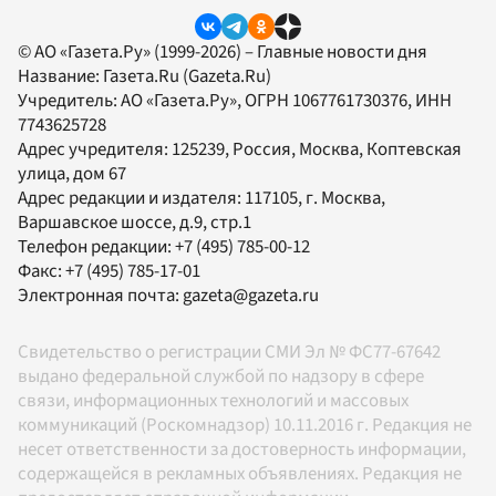
© АО «Газета.Ру» (1999-2026) – Главные новости дня
Название:
Газета.Ru
(Gazeta.Ru)
Учредитель:
АО «Газета.Ру»
, ОГРН 1067761730376, ИНН
7743625728
Адрес учредителя: 125239, Россия, Москва, Коптевская
улица, дом 67
Адрес редакции и издателя:
117105
, г.
Москва
,
Варшавское шоссе, д.9, стр.1
Телефон редакции:
+7 (495) 785-00-12
Факс:
+7 (495) 785-17-01
Электронная почта:
gazeta@gazeta.ru
Свидетельство о регистрации СМИ Эл № ФС77-67642
выдано федеральной службой по надзору в сфере
связи, информационных технологий и массовых
коммуникаций (Роскомнадзор) 10.11.2016 г. Редакция не
несет ответственности за достоверность информации,
содержащейся в рекламных объявлениях. Редакция не