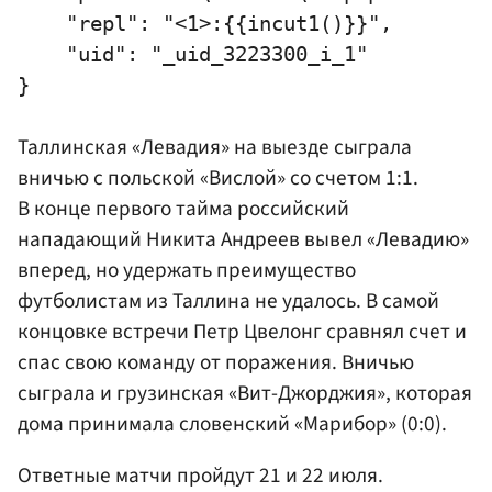
    "repl": "<1>:{{incut1()}}",

    "uid": "_uid_3223300_i_1"

Таллинская «Левадия» на выезде сыграла
вничью с польской «Вислой» со счетом 1:1.
В конце первого тайма российский
нападающий
Никита Андреев
вывел «Левадию»
вперед, но удержать преимущество
футболистам из Таллина не удалось. В самой
концовке встречи
Петр Цвелонг
сравнял счет и
спас свою команду от поражения. Вничью
сыграла и грузинская «Вит-Джорджия», которая
дома принимала словенский «Марибор» (0:0).
Ответные матчи пройдут 21 и 22 июля.