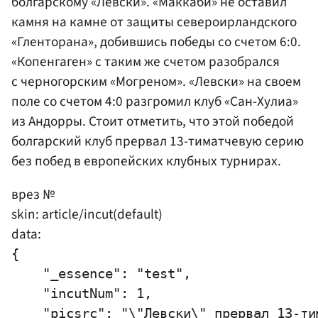
болгарскому «Левски». «Маккаби» не оставил
камня на камне от защиты североирландского
«Гленторана», добившись победы со счетом 6:0.
«Копенгаген» с таким же счетом разобрался
с черногорским «Могреном». «Левски» на своем
поле со счетом 4:0 разгромил клуб «Сан-Хулиа»
из Андорры. Стоит отметить, что этой победой
болгарский клуб прервал 13-тиматчевую серию
без побед в европейских клубных турнирах.
врез №
skin: article/incut(default)
data:
{

    "_essence": "test",

    "incutNum": 1,

    "picsrc": "\"Левски\" прервал 13-ти