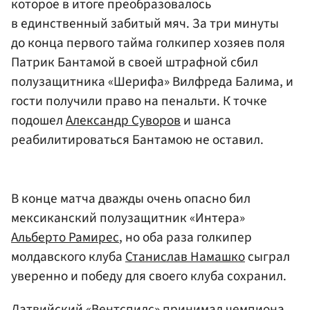
которое в итоге преобразовалось
в единственный забитый мяч. За три минуты
до конца первого тайма голкипер хозяев поля
Патрик Бантамой в своей штрафной сбил
полузащитника «Шерифа» Вилфреда Балима, и
гости получили право на пенальти. К точке
подошел
Александр Суворов
и шанса
реабилитироваться Бантамою не оставил.
В конце матча дважды очень опасно бил
мексиканский полузащитник «Интера»
Альберто Рамирес
, но оба раза голкипер
молдавского клуба
Станислав Намашко
сыграл
уверенно и победу для своего клуба сохранил.
Латвийский «Вентспилс» принимал чемпиона