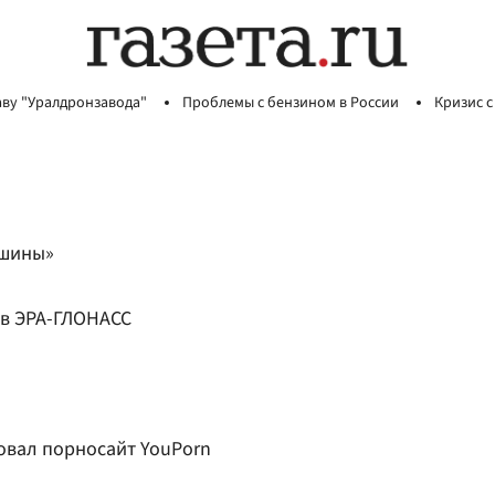
аву "Уралдронзавода"
Проблемы с бензином в России
Кризис с
ишины»
ив ЭРА-ГЛОНАСС
овал порносайт YouPorn