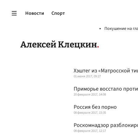
Новости
Спорт
Покушение на гл
Алексей Клецкин
Хэштег из «Матросской т
01 июня 2017, 09:27
Приморье восстало прот
20 февраля 2017, 14:08
Россия без порно
08 февраля 2017, 15:35
Роскомнадзор разблокир
08 февраля 2017, 12:17