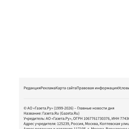
Редакция
Реклама
Карта сайта
Правовая информация
Услов
© АО «Газета.Ру» (1999-2026) – Главные новости дня
Название:
Газета.Ru
(Gazeta.Ru)
Учредитель:
АО «Газета.Ру»
, ОГРН 1067761730376, ИНН 7743
Адрес учредителя: 125239, Россия, Москва, Коптевская улиц
Адрес редакции и издателя:
117105
, г.
Москва
,
Варшавское шо