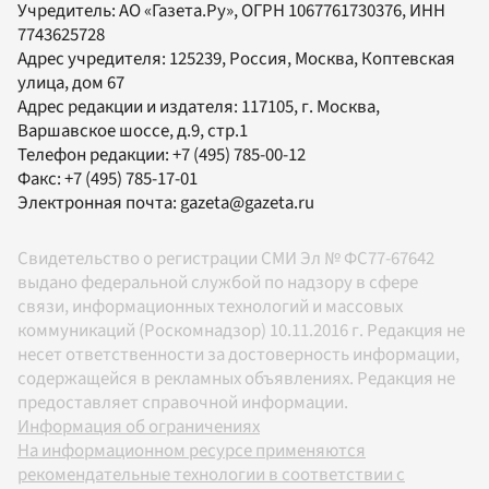
Учредитель:
АО «Газета.Ру»
, ОГРН 1067761730376, ИНН
7743625728
Адрес учредителя: 125239, Россия, Москва, Коптевская
улица, дом 67
Адрес редакции и издателя:
117105
, г.
Москва
,
Варшавское шоссе, д.9, стр.1
Телефон редакции:
+7 (495) 785-00-12
Факс:
+7 (495) 785-17-01
Электронная почта:
gazeta@gazeta.ru
Свидетельство о регистрации СМИ Эл № ФС77-67642
выдано федеральной службой по надзору в сфере
связи, информационных технологий и массовых
коммуникаций (Роскомнадзор) 10.11.2016 г. Редакция не
несет ответственности за достоверность информации,
содержащейся в рекламных объявлениях. Редакция не
предоставляет справочной информации.
Информация об ограничениях
На информационном ресурсе применяются
рекомендательные технологии в соответствии с