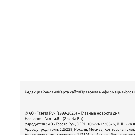
Редакция
Реклама
Карта сайта
Правовая информация
Услов
© АО «Газета.Ру» (1999-2026) – Главные новости дня
Название:
Газета.Ru
(Gazeta.Ru)
Учредитель:
АО «Газета.Ру»
, ОГРН 1067761730376, ИНН 7743
Адрес учредителя: 125239, Россия, Москва, Коптевская улиц
Адрес редакции и издателя:
117105
, г.
Москва
,
Варшавское шо