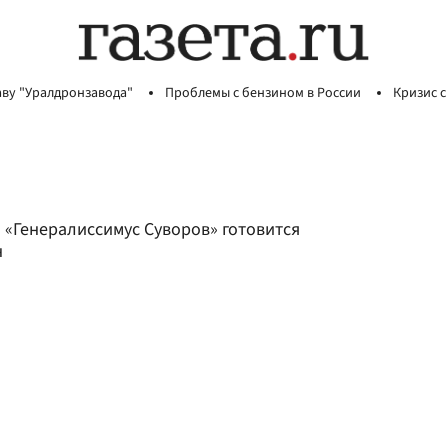
аву "Уралдронзавода"
Проблемы с бензином в России
Кризис с
 «Генералиссимус Суворов» готовится
н