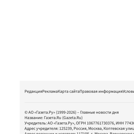
Редакция
Реклама
Карта сайта
Правовая информация
Услов
© АО «Газета.Ру» (1999-2026) – Главные новости дня
Название:
Газета.Ru
(Gazeta.Ru)
Учредитель:
АО «Газета.Ру»
, ОГРН 1067761730376, ИНН 7743
Адрес учредителя: 125239, Россия, Москва, Коптевская улиц
Адрес редакции и издателя:
117105
, г.
Москва
,
Варшавское шо