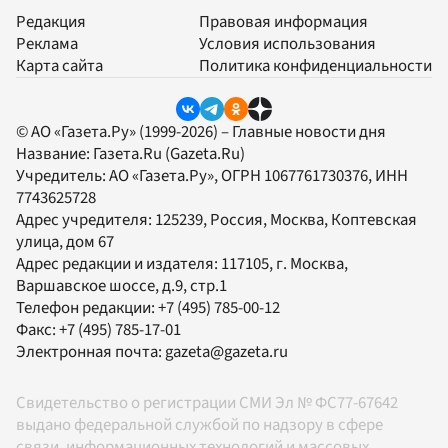
Редакция
Правовая информация
Реклама
Условия использования
Карта сайта
Политика конфиденциальности
© АО «Газета.Ру» (1999-2026) – Главные новости дня
Название:
Газета.Ru
(Gazeta.Ru)
Учредитель:
АО «Газета.Ру»
, ОГРН 1067761730376, ИНН
7743625728
Адрес учредителя: 125239, Россия, Москва, Коптевская
улица, дом 67
Адрес редакции и издателя:
117105
, г.
Москва
,
Варшавское шоссе, д.9, стр.1
Телефон редакции:
+7 (495) 785-00-12
Факс:
+7 (495) 785-17-01
Электронная почта:
gazeta@gazeta.ru
Свидетельство о регистрации СМИ Эл № ФС77-67642
выдано федеральной службой по надзору в сфере
связи, информационных технологий и массовых