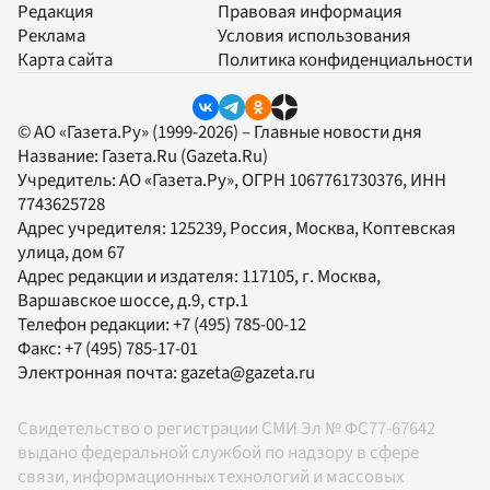
Редакция
Правовая информация
Реклама
Условия использования
Карта сайта
Политика конфиденциальности
© АО «Газета.Ру» (1999-2026) – Главные новости дня
Название:
Газета.Ru
(Gazeta.Ru)
Учредитель:
АО «Газета.Ру»
, ОГРН 1067761730376, ИНН
7743625728
Адрес учредителя: 125239, Россия, Москва, Коптевская
улица, дом 67
Адрес редакции и издателя:
117105
, г.
Москва
,
Варшавское шоссе, д.9, стр.1
Телефон редакции:
+7 (495) 785-00-12
Факс:
+7 (495) 785-17-01
Электронная почта:
gazeta@gazeta.ru
Свидетельство о регистрации СМИ Эл № ФС77-67642
выдано федеральной службой по надзору в сфере
связи, информационных технологий и массовых