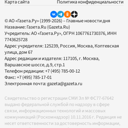
Карта сайта
Политика конфиденциальности
© АО «Газета.Ру» (1999-2026) – Главные новости дня
Название:
Газета.Ru
(Gazeta.Ru)
Учредитель:
АО «Газета.Ру»
, ОГРН 1067761730376, ИНН
7743625728
Адрес учредителя: 125239, Россия, Москва, Коптевская
улица, дом 67
Адрес редакции и издателя:
117105
, г.
Москва
,
Варшавское шоссе, д.9, стр.1
Телефон редакции:
+7 (495) 785-00-12
Факс:
+7 (495) 785-17-01
Электронная почта:
gazeta@gazeta.ru
Свидетельство о регистрации СМИ Эл № ФС77-67642
выдано федеральной службой по надзору в сфере
связи, информационных технологий и массовых
коммуникаций (Роскомнадзор) 10.11.2016 г. Редакция не
несет ответственности за достоверность информации,