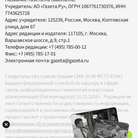
Учредитель:
АО «Газета.Ру»
, ОГРН 1067761730376, ИНН
7743625728
Адрес учредителя: 125239, Россия, Москва, Коптевская
улица, дом 67
Адрес редакции и издателя:
117105
, г.
Москва
,
Варшавское шоссе, д.9, стр.1
Телефон редакции:
+7 (495) 785-00-12
Факс:
+7 (495) 785-17-01
Электронная почта:
gazeta@gazeta.ru
Свидетельство о регистрации СМИ Эл № ФС77-67642
выдано федеральной службой по надзору в сфере
связи, информационных технологий и массовых
коммуникаций (Роскомнадзор) 10.11.2016 г. Редакция не
несет ответственности за достоверность информации,
содержащейся в рекламных объявлениях. Редакция не
предоставляет справочной информации.
Информация об ограничениях
На информационном ресурсе применяются
рекомендательные технологии в соответствии с