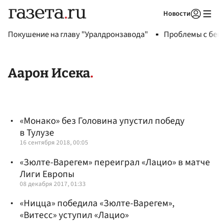
Новости
Авторизоваться
Покушение на главу "Уралдронзавода"
Проблемы с бен
Аарон Исека
«Монако» без Головина упустил победу
в Тулузе
16 сентября 2018, 00:05
«Зюлте-Варегем» переиграл «Лацио» в матче
Лиги Европы
08 декабря 2017, 01:33
«Ницца» победила «Зюлте-Варегем»,
«Витесс» уступил «Лацио»