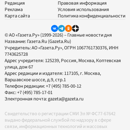
Редакция
Правовая информация
Реклама
Условия использования
Карта сайта
Политика конфиденциальности
© АО «Газета.Ру» (1999-2026) – Главные новости дня
Название:
Газета.Ru
(Gazeta.Ru)
Учредитель:
АО «Газета.Ру»
, ОГРН 1067761730376, ИНН
7743625728
Адрес учредителя: 125239, Россия, Москва, Коптевская
улица, дом 67
Адрес редакции и издателя:
117105
, г.
Москва
,
Варшавское шоссе, д.9, стр.1
Телефон редакции:
+7 (495) 785-00-12
Факс:
+7 (495) 785-17-01
Электронная почта:
gazeta@gazeta.ru
Свидетельство о регистрации СМИ Эл № ФС77-67642
выдано федеральной службой по надзору в сфере
связи, информационных технологий и массовых