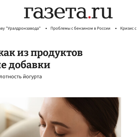
аву "Уралдронзавода"
Проблемы с бензином в России
Кризис с
как из продуктов
ие добавки
плотность йогурта