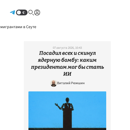
Авторизоваться
 мигрантами в Сеуте
07 августа 2026, 10:43
Посадил всех и скинул
ядерную бомбу: каким
президентом мог бы стать
ИИ
Виталий Рюмшин