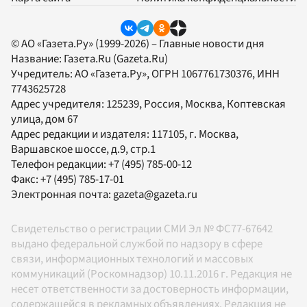
© АО «Газета.Ру» (1999-2026) – Главные новости дня
Название:
Газета.Ru
(Gazeta.Ru)
Учредитель:
АО «Газета.Ру»
, ОГРН 1067761730376, ИНН
7743625728
Адрес учредителя: 125239, Россия, Москва, Коптевская
улица, дом 67
Адрес редакции и издателя:
117105
, г.
Москва
,
Варшавское шоссе, д.9, стр.1
Телефон редакции:
+7 (495) 785-00-12
Факс:
+7 (495) 785-17-01
Электронная почта:
gazeta@gazeta.ru
Свидетельство о регистрации СМИ Эл № ФС77-67642
выдано федеральной службой по надзору в сфере
связи, информационных технологий и массовых
коммуникаций (Роскомнадзор) 10.11.2016 г. Редакция не
несет ответственности за достоверность информации,
содержащейся в рекламных объявлениях. Редакция не