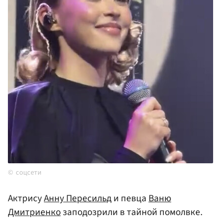
соцсети
Актрису
Анну Пересильд
и певца
Ваню
Дмитриенко
заподозрили в тайной помолвке.