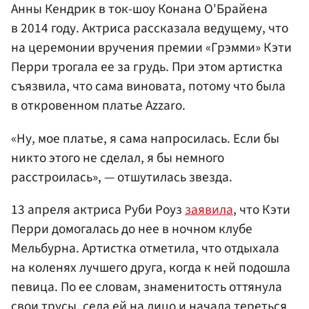
Анны Кендрик в ток-шоу Конана О'Брайена
в 2014 году. Актриса рассказала ведущему, что
на церемонии вручения премии «Грэмми» Кэти
Перри трогала ее за грудь. При этом артистка
съязвила, что сама виновата, потому что была
в откровенном платье Azzaro.
«Ну, мое платье, я сама напросилась. Если бы
никто этого не сделал, я бы немного
расстроилась», — отшутилась звезда.
13 апреля актриса Руби Роуз
заявила
, что Кэти
Перри домогалась до нее в ночном клубе
Мельбурна. Артистка отметила, что отдыхала
на коленях лучшего друга, когда к ней подошла
певица. По ее словам, знаменитость оттянула
свои трусы, села ей на лицо и начала тереться