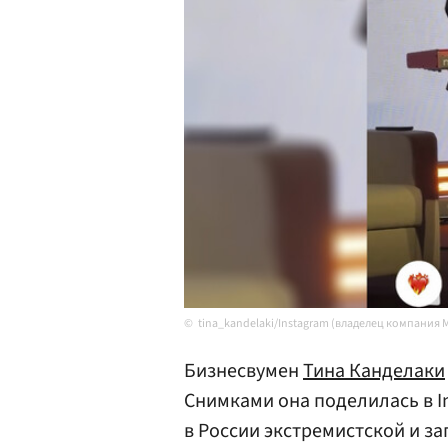
tina_kandelaki/Instagram (владелец компания 
Бизнесвумен
Тина Канделаки
Снимками она поделилась в I
в России экстремистской и за