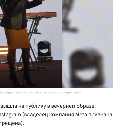
Meta признана в России экстремистской и запрещена)
вышла на публику в вечернем образе.
nstagram (владелец компания Meta признана
прещена).