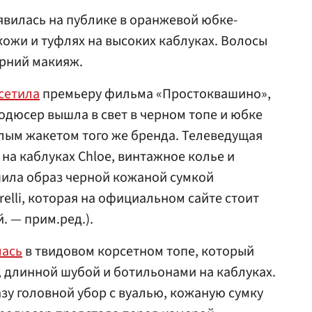
явилась на публике в оранжевой юбке-
кожи и туфлях на высоких каблуках. Волосы
ерний макияж.
сетила
премьеру фильма «Простоквашино»,
родюсер вышла в свет в черном топе и юбке
лым жакетом того же бренда. Телеведущая
на каблуках Chloe, винтажное колье и
шила образ черной кожаной сумкой
elli, которая на официальном сайте стоит
. — прим.ред.).
лась
в твидовом корсетном топе, который
 длинной шубой и ботильонами на каблуках.
зу головной убор с вуалью, кожаную сумку