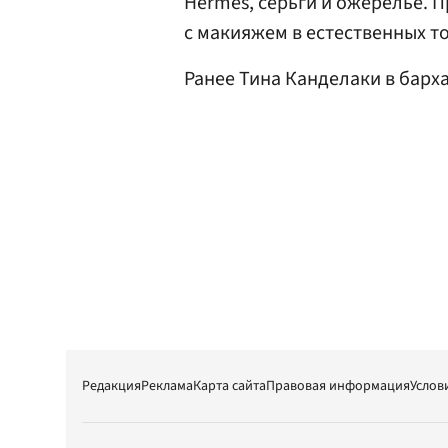
Hermes, серьги и ожерелье. 
с макияжем в естественных то
Ранее Тина Канделаки в барх
Редакция
Реклама
Карта сайта
Правовая информация
Услов