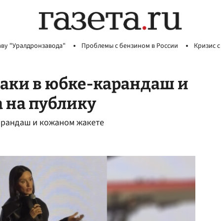
аву "Уралдронзавода"
Проблемы с бензином в России
Кризис с
аки в юбке-карандаш и
 на публику
арандаш и кожаном жакете