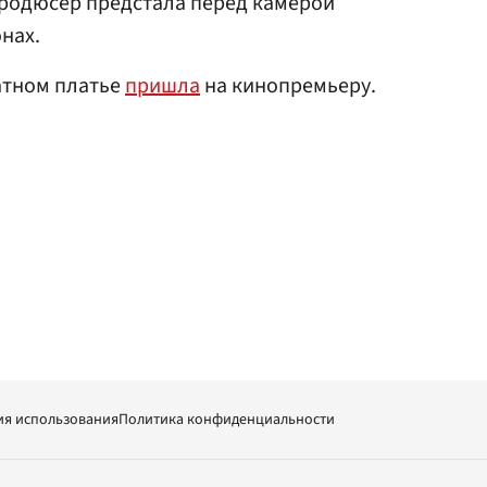
Продюсер предстала перед камерой
нах.
атном платье
пришла
на кинопремьеру.
ия использования
Политика конфиденциальности