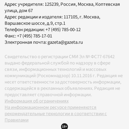
Адрес учредителя: 125239, Россия, Москва, Коптевская
улица, дом 67
Адрес редакции и издателя:
117105
, г.
Москва
,
Варшавское шоссе, д.9, стр.1
Телефон редакции:
+7 (495) 785-00-12
Факс:
+7 (495) 785-17-01
Электронная почта:
gazeta@gazeta.ru
Свидетельство о регистрации СМИ Эл № ФС77-67642
выдано федеральной службой по надзору в сфере
связи, информационных технологий и массовых
коммуникаций (Роскомнадзор) 10.11.2016 г. Редакция не
несет ответственности за достоверность информации,
содержащейся в рекламных объявлениях. Редакция не
предоставляет справочной информации.
Информация об ограничениях
На информационном ресурсе применяются
рекомендательные технологии в соответствии с
Правилами
18+