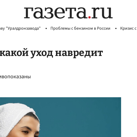
аву "Уралдронзавода"
Проблемы с бензином в России
Кризис с
 какой уход навредит
тивопоказаны