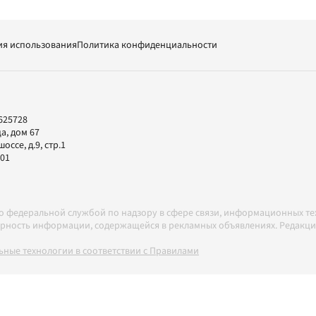
ия использования
Политика конфиденциальности
625728
а, дом 67
ссе, д.9, стр.1
-01
но федеральной службой по надзору в сфере связи, информационных т
товерность информации, содержащейся в рекламных объявлениях. Редак
ные технологии в соответствии с Правилами