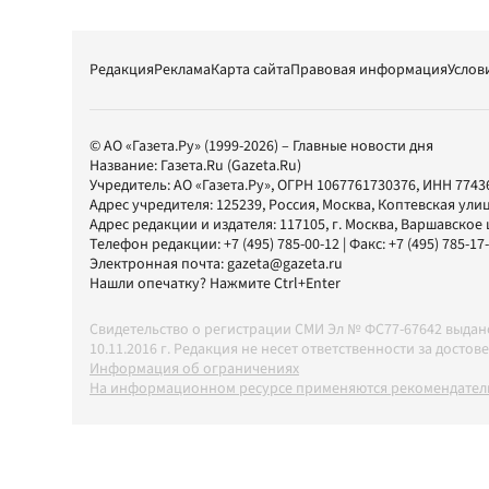
Редакция
Реклама
Карта сайта
Правовая информация
Услов
© АО «Газета.Ру» (1999-2026) – Главные новости дня
Название:
Газета.Ru
(Gazeta.Ru)
Учредитель:
АО «Газета.Ру»
, ОГРН 1067761730376, ИНН 7743
Адрес учредителя: 125239, Россия, Москва, Коптевская улиц
Адрес редакции и издателя:
117105
, г.
Москва
,
Варшавское шо
Телефон редакции:
+7 (495) 785-00-12
| Факс:
+7 (495) 785-17
Электронная почта:
gazeta@gazeta.ru
Нашли опечатку? Нажмите Ctrl+Enter
Свидетельство о регистрации СМИ Эл № ФС77-67642 выда
10.11.2016 г. Редакция не несет ответственности за дос
Информация об ограничениях
На информационном ресурсе применяются рекомендатель