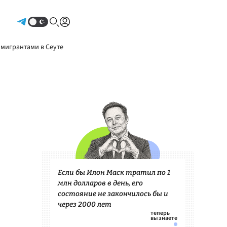
Авторизоваться
 мигрантами в Сеуте
Если бы Илон Маск тратил по 1
млн долларов в день, его
состояние не закончилось бы и
через 2000 лет