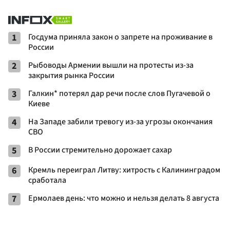
1
Госдума приняла закон о запрете на проживание в
России
2
Рыбоводы Армении вышли на протесты из-за
закрытия рынка России
3
Галкин* потерял дар речи после слов Пугачевой о
Киеве
4
На Западе забили тревогу из-за угрозы окончания
СВО
5
В России стремительно дорожает сахар
6
Кремль переиграл Литву: хитрость с Калининградом
сработала
7
Ермолаев день: что можно и нельзя делать 8 августа