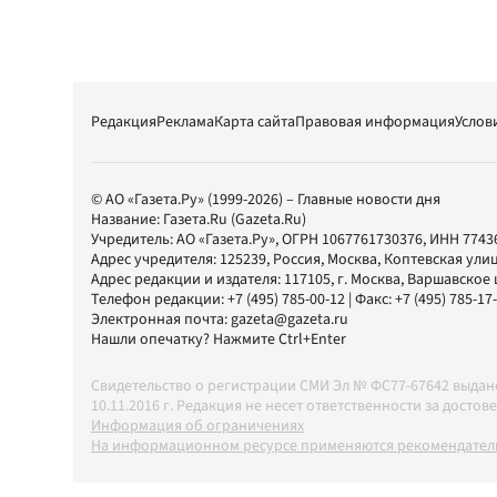
Редакция
Реклама
Карта сайта
Правовая информация
Услов
© АО «Газета.Ру» (1999-2026) – Главные новости дня
Название:
Газета.Ru
(Gazeta.Ru)
Учредитель:
АО «Газета.Ру»
, ОГРН 1067761730376, ИНН 7743
Адрес учредителя: 125239, Россия, Москва, Коптевская улиц
Адрес редакции и издателя:
117105
, г.
Москва
,
Варшавское шо
Телефон редакции:
+7 (495) 785-00-12
| Факс:
+7 (495) 785-17
Электронная почта:
gazeta@gazeta.ru
Нашли опечатку? Нажмите Ctrl+Enter
Свидетельство о регистрации СМИ Эл № ФС77-67642 выда
10.11.2016 г. Редакция не несет ответственности за дос
Информация об ограничениях
На информационном ресурсе применяются рекомендатель