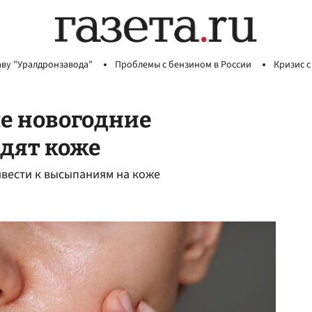
аву "Уралдронзавода"
Проблемы с бензином в России
Кризис с
е новогодние
дят коже
ивести к высыпаниям на коже