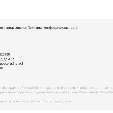
ия использования
Политика конфиденциальности
625728
а, дом 67
ссе, д.9, стр.1
-01
но федеральной службой по надзору в сфере связи, информационных т
товерность информации, содержащейся в рекламных объявлениях. Редак
ные технологии в соответствии с Правилами