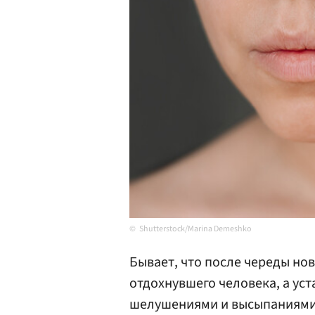
Shutterstock/Marina Demeshko
Бывает, что после череды но
отдохнувшего человека, а ус
шелушениями и высыпаниями н