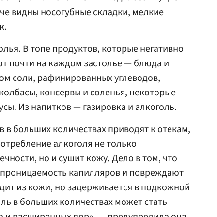
тче видны носогубные складки, мелкие
к.
олья. В топе продуктов, которые негативно
ют почти на каждом застолье — блюда и
ом соли, рафинированных углеводов,
 колбасы, консервы и соленья, некоторые
усы. Из напитков — газировка и алкоголь.
в в больших количествах приводят к отекам,
отребление алкоголя не только
чности, но и сушит кожу. Дело в том, что
 проницаемость капилляров и повреждают
одит из кожи, но задерживается в подкожной
оль в больших количествах может стать
 и расширенных пор», — предупредила она.