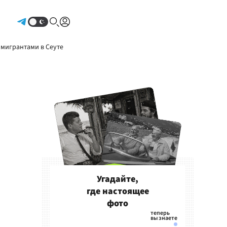
Авторизоваться
 мигрантами в Сеуте
Угадайте,
где настоящее
фото