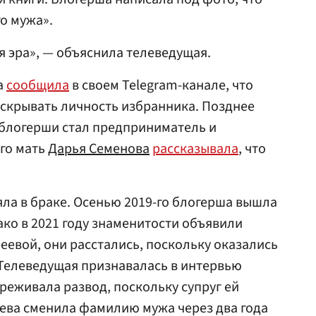
о мужа».
я эра», — объяснила телеведущая.
а
сообщила
в своем Telegram-канале, что
аскрывать личность избранника. Позднее
м блогерши стал предприниматель и
го мать
Дарья Семенова
рассказывала
, что
яла в браке. Осенью 2019-го блогерша вышла
ако в 2021 году знаменитости объявили
еевой, они расстались, поскольку оказались
 Телеведущая признавалась в интервью
ереживала развод, поскольку супруг ей
еева сменила фамилию мужа через два года