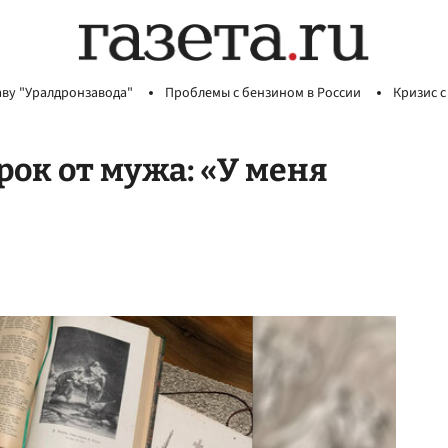
аву "Уралдронзавода"
Проблемы с бензином в России
Кризис с
ок от мужа: «У меня