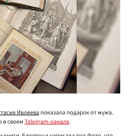
стасия Ивлеева
показала подарок от мужа.
 в своем
Telegram-канале
.
 книги. Блогерша написала под фото, что