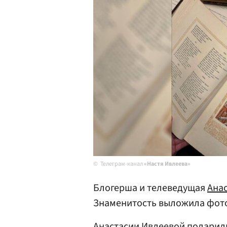
Телеграм-канал
«Настя Ивлеева»
Блогерша и телеведущая
Ана
Знаменитость выложила фото
Анастасии Ивлеевой подарили