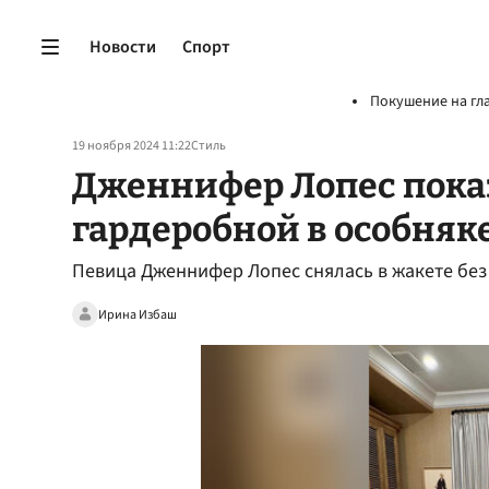
Новости
Спорт
Покушение на гл
19 ноября 2024 11:22
Стиль
Дженнифер Лопес пока
гардеробной в особняк
Певица Дженнифер Лопес снялась в жакете без
Ирина Избаш