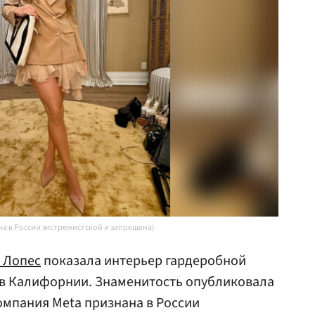
на в России экстремистской и запрещена)
 Лопес
показала интерьер гардеробной
 в Калифорнии. Знаменитость опубликовала
компания Meta признана в России