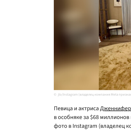
jlo/Instagram (владелец компания Meta призна
Певица и актриса
Дженнифер
в особняке за $68 миллионов
фото в Instagram (владелец 