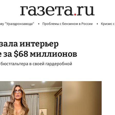
аву "Уралдронзавода"
Проблемы с бензином в России
Кризис с
зала интерьер
е за $68 миллионов
 бюстгальтера в своей гардеробной